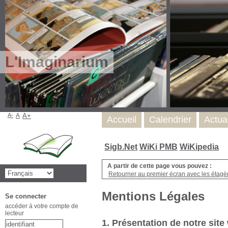
L'Imaginarium
A-
A
A+
Accueil
Calendrier
Actua
Sigb.Net
WiKi PMB
WiKipedia
A partir de cette page vous pouvez :
Retourner au premier écran avec les étagère
Mentions Légales
Se connecter
accéder à votre compte de
lecteur
1. Présentation de notre site