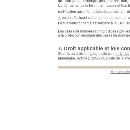
qu'il soit (vente, échange, prêt, location, don).
Conformément à la loi « informatique et liberté
rectification aux informations le concernant, d
>
, ou en effectuant sa demande par courrier, à
Le site web concerné est déclaré à la CNIL s
Les bases de données sont protégées par les di
à la protection juridique des bases de donnée
7. Droit applicable et lois c
Soumis au droit français, le site web
<--Url du 
numérique, larticle L.335-2 du Code de la Prop
Mentions lé