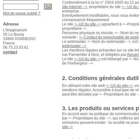
Conformément à la loi n° 2004-2005 du 21 jui
site internet -->
, propriétaire du site
<-- Url du 
entreprise.
Mot de passe oublié ?
Eventuellement modifiables, nous vous invito
connaissance fréquemment
Adresse
Le site
<--Url du site-->
appartient à <--Propriét
propriétaire-->.
L'Imaginarium
Personne physique ou morale, <-- Nom du respo
50 Le Bourg
suivante :
<--Contact du responsable de publi
33860 DONNEZAC
Le webmaster, <--Nom du webmaster -->, est re
France
webmaster -->
.
06.75.23.03.61
Les mentions légales présentes sur ce site Int
contact
rue Parmentier à Nice, et rédigées par
Alexan
Le site
<--Url du site-->
est hébergé par <--Nom 
de l\'hebergeur -->.
2. Conditions générales duti
En utilisant notre site web
<--Url du site-->
, v
mentions légales. Accessible à tout type de vi
peut-être décidée par <--Propriétaire du site 
3. Les produits ou services
En accord avec sa politique de communication
par <--Propriétaire du site -->, qui s'efforce 
omissions peuvent exister : la société ne pou
site-->
.