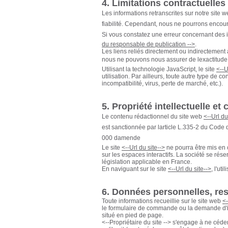
4. Limitations contractuelles
Les informations retranscrites sur notre site 
fiabilité. Cependant, nous ne pourrons encouri
Si vous constatez une erreur concernant des i
du responsable de publication -->
.
Les liens reliés directement ou indirectement
nous ne pouvons nous assurer de lexactitude 
Utilisant la technologie JavaScript, le site
<--U
utilisation. Par ailleurs, toute autre type de c
incompatibilité, virus, perte de marché, etc.).
5. Propriété intellectuelle et
Le contenu rédactionnel du site web
<--Url du
est sanctionnée par larticle L.335-2 du Code
000 damende
Le site
<--Url du site-->
ne pourra être mis en 
sur les espaces interactifs. La société se rés
législation applicable en France.
En naviguant sur le site
<--Url du site-->
, l'ut
6. Données personnelles, resp
Toute informations recueillie sur le site web
<-
le formulaire de commande ou la demande d'ins
situé en pied de page.
<--Propriétaire du site --> s'engage à ne céde