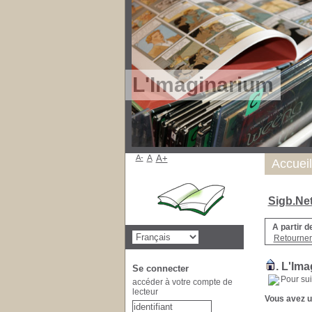
L'Imaginarium
A-
A
A+
Accueil
Sigb.Ne
A partir d
Retourner
.
L'Ima
Se connecter
Pour sui
accéder à votre compte de
lecteur
Vous avez un