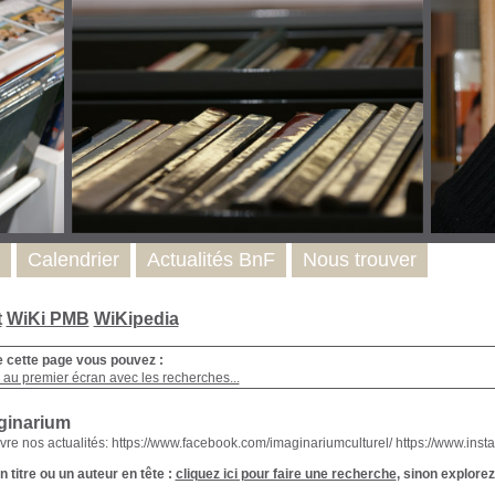
Calendrier
Actualités BnF
Nous trouver
t
WiKi PMB
WiKipedia
e cette page vous pouvez :
 au premier écran avec les recherches...
ginarium
vre nos actualités: https://www.facebook.com/imaginariumculturel/ https://www.in
 titre ou un auteur en tête :
cliquez ici pour faire une recherche
, sinon explorez