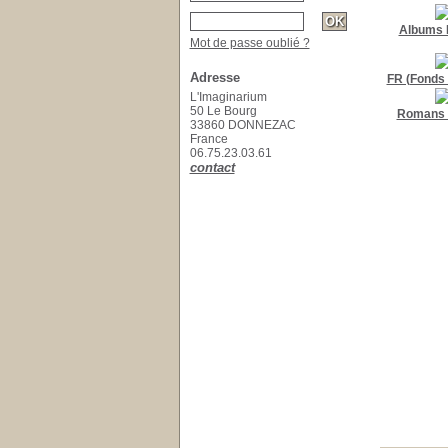
Albums 
Mot de passe oublié ?
Adresse
FR (Fonds 
L'Imaginarium
50 Le Bourg
Romans 
33860 DONNEZAC
France
06.75.23.03.61
contact