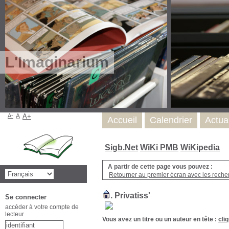
L'Imaginarium
A-
A
A+
Accueil
Calendrier
Actua
Sigb.Net
WiKi PMB
WiKipedia
A partir de cette page vous pouvez :
Retourner au premier écran avec les recher
.
Privatiss'
Se connecter
accéder à votre compte de
lecteur
Vous avez un titre ou un auteur en tête :
cli