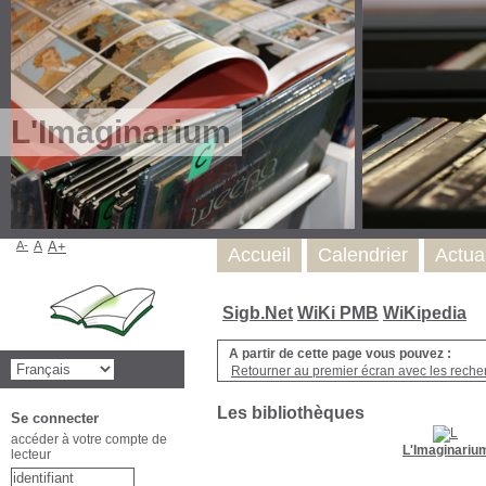
L'Imaginarium
A-
A
A+
Accueil
Calendrier
Actua
Sigb.Net
WiKi PMB
WiKipedia
A partir de cette page vous pouvez :
Retourner au premier écran avec les recher
Les bibliothèques
Se connecter
accéder à votre compte de
L'Imaginariu
lecteur