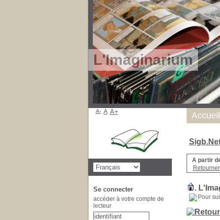
L'Imaginarium
A-
A
A+
Accueil
Sigb.Ne
A partir d
Retourner
.
L'Ima
Se connecter
Pour sui
accéder à votre compte de
lecteur