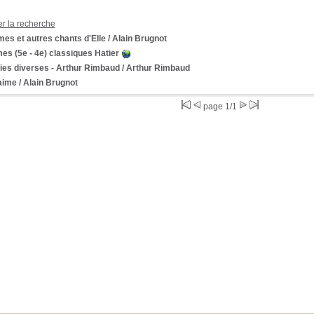
er la recherche
es et autres chants d'Elle
/ Alain Brugnot
s (5e - 4e) classiques Hatier
ies diverses - Arthur Rimbaud
/ Arthur Rimbaud
aime
/ Alain Brugnot
page 1/1