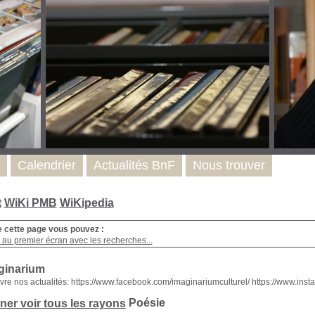
Calendrier
Actualités BnF
Nous trouver
t
WiKi PMB
WiKipedia
e cette page vous pouvez :
 au premier écran avec les recherches...
ginarium
vre nos actualités: https://www.facebook.com/imaginariumculturel/ https://www.in
Poésie