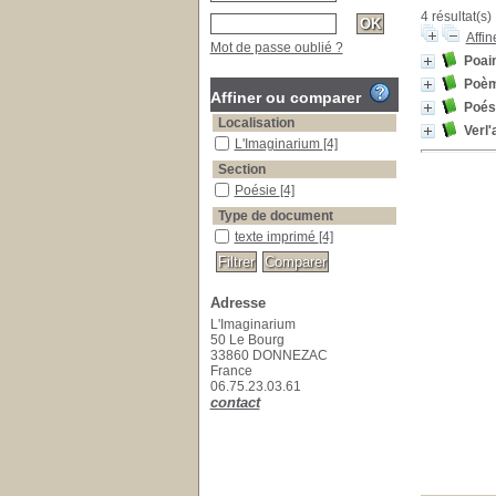
4 résultat(s)
Affin
Mot de passe oublié ?
Poaim
Poème
Affiner ou comparer
Poés
Localisation
Verl'
L'Imaginarium
[4]
Section
Poésie
[4]
Type de document
texte imprimé
[4]
Adresse
L'Imaginarium
50 Le Bourg
33860 DONNEZAC
France
06.75.23.03.61
contact