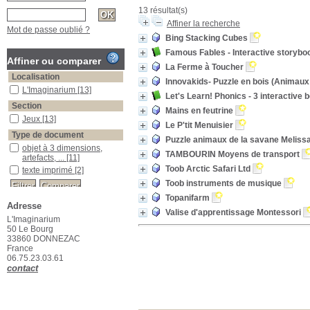
13 résultat(s)
Affiner la recherche
Mot de passe oublié ?
Bing Stacking Cubes
Famous Fables - Interactive storybo
Affiner ou comparer
La Ferme à Toucher
Localisation
Innovakids- Puzzle en bois (Animaux
L'Imaginarium
[13]
Let's Learn! Phonics - 3 interactive
Section
Mains en feutrine
Jeux
[13]
Le P'tit Menuisier
Type de document
Puzzle animaux de la savane Meliss
objet à 3 dimensions,
TAMBOURIN Moyens de transport
artefacts, ...
[11]
Toob Arctic Safari Ltd
texte imprimé
[2]
Toob instruments de musique
Topanifarm
Adresse
Valise d'apprentissage Montessori
L'Imaginarium
50 Le Bourg
33860 DONNEZAC
France
06.75.23.03.61
contact