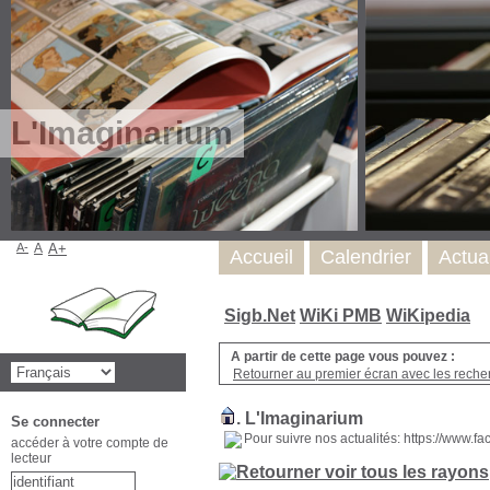
L'Imaginarium
A-
A
A+
Accueil
Calendrier
Actua
Sigb.Net
WiKi PMB
WiKipedia
A partir de cette page vous pouvez :
Retourner au premier écran avec les recher
.
L'Imaginarium
Se connecter
Pour suivre nos actualités: https://www.
accéder à votre compte de
lecteur